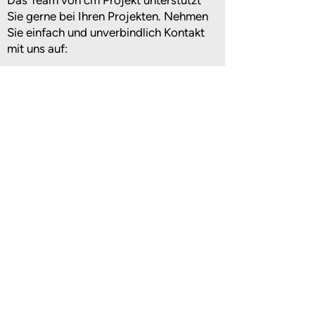
Das Team von cm Projekt unterstützt
Sie gerne bei Ihren Projekten. Nehmen
Sie einfach und unverbindlich Kontakt
mit uns auf:
Zum Kontaktformular
E-Mail schicken
Unsere Projekte
Erfahren Sie mehr über unsere bisher
durchgeführten Projekte. Mit
langjähriger Branchenerfahrung
möchten wir auch Ihr Projekt zum Erfolg
führen. Ob öffentliche oder private
Gebäude, Neubauten oder
denkmalgeschützte Objekte, Flughäfen,