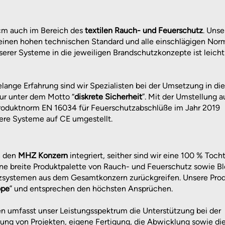
 cm auch im Bereich des
textilen Rauch- und Feuerschutz
. Unse
einen hohen technischen Standard und alle einschlägigen Nor
serer Systeme in die jeweiligen Brandschutzkonzepte ist leicht
elange Erfahrung sind wir Spezialisten bei der Umsetzung in die
ur unter dem Motto “
diskrete Sicherheit
”. Mit der Umstellung a
Produktnorm EN 16034 für Feuerschutzabschlüße im Jahr 2019
sere Systeme auf CE umgestellt.
n den
MHZ Konzern
integriert, seither sind wir eine 100 % Toch
ne breite Produktpalette von Rauch- und Feuerschutz sowie B
systemen aus dem Gesamtkonzern zurückgreifen. Unsere Pro
ope
” und entsprechen den höchsten Ansprüchen.
en umfasst unser Leistungsspektrum die Unterstützung bei der
ung von Projekten, eigene Fertigung, die Abwicklung sowie di