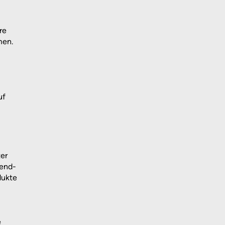
re
men.
uf
ter
lend-
dukte
e