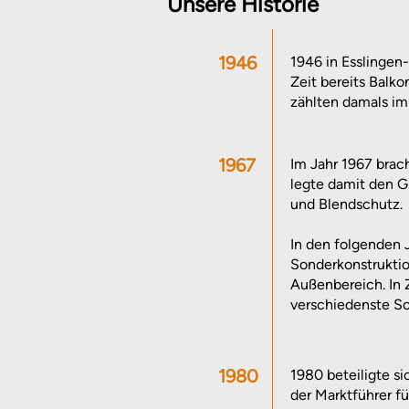
Unsere Historie
1946
1946 in Esslingen
Zeit bereits Balk
zählten damals im
1967
Im Jahr 1967 brac
legte damit den G
und Blendschutz.
In den folgenden J
Sonderkonstrukti
Außenbereich. In
verschiedenste So
1980
1980 beteiligte si
der Marktführer f