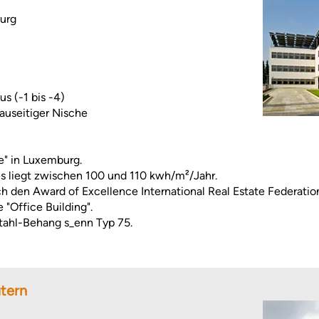
burg
s (-1 bis -4)
auseitiger Nische
e" in Luxemburg.
 liegt zwischen 100 und 110 kwh/m²/Jahr.
 den Award of Excellence International Real Estate Federati
 "Office Building".
ahl-Behang s_enn Typ 75.
utern