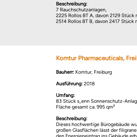
Beschreibung:
7 Rauchschutzanlagen,
2225 Rollos BT A, davon 2129 Stück 
2514 Rollos BT B, davon 2417 Stück 
Komtur Pharmaceuticals, Fre
Bauherr:
Komtur, Freiburg
Ausführung:
2018
Umfang:
83 Stück s_enn Sonnenschutz-Anla
Fläche gesamt ca. 995 qm²
Beschreibung:
Dieses hochwertige Bürogebäude wur
großen Glasflächen lässt der filigr
den Energieneintrag ins Gebäude erh