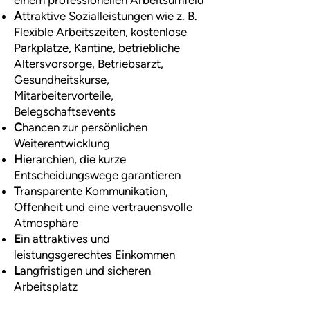
einem professionellen Arbeitsumfeld
A
ttraktive Sozialleistungen wie z. B.
Flexible Arbeitszeiten, kostenlose
Parkplätze, Kantine, betriebliche
Altersvorsorge, Betriebsarzt,
Gesundheitskurse,
Mitarbeitervorteile,
Belegschaftsevents
C
hancen zur persönlichen
Weiterentwicklung
H
ierarchien, die kurze
Entscheidungswege garantieren
T
ransparente Kommunikation,
Offenheit und eine vertrauensvolle
Atmosphäre
E
in attraktives und
leistungsgerechtes Einkommen
L
angfristigen und sicheren
Arbeitsplatz