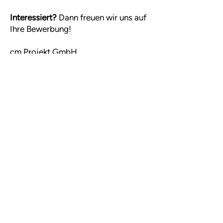
Interessiert?
Dann freuen wir uns auf
Ihre Bewerbung!
cm Projekt GmbH
Personal
Sindelfinger Straße 21
70771 Leinfelden-Echterdingen
email:
karriere@mhz.de
Apply
now
© clauss markisen Projekt GmbH
Contact